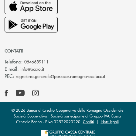
CONTATTI
Telefono:
0546659111
(si apre l’app di posta elettronica)
E-mail:
info@bccro.it
(si apre l’app 
PEC:
segreteria.generale@postacer.romagna-occ.bcc.it
© 2026 Banca di Credito Cooperativo della Romagna Occidentale
Società Cooperativa - Società partecipante al Gruppo IVA Cassa
Centrale Banca · P.Iva 02529020220
Crediti
|
Note legali