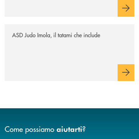
/news/asd-judo-imola-il-tatami-che-include/
ASD Judo Imola, il tatami che include
Come possiamo
?
aiutarti