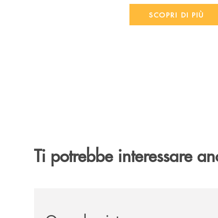
SCOPRI DI PIÙ
Ti potrebbe interessare an
/news/quando-aiutare-una-famiglia-significa-sal