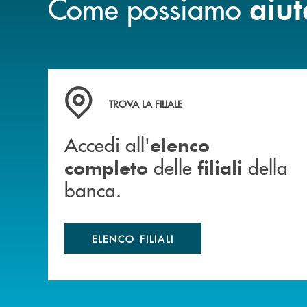
Come possiamo
aiut
Accedi all' elenco completo delle filiali della b
TROVA LA FILIALE
Accedi all'
elenco
delle
della
completo
filiali
banca.
ELENCO FILIALI