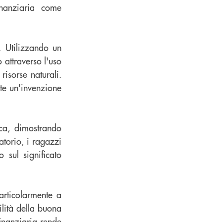
inanziaria come
e. Utilizzando un
 attraverso l'uso
risorse naturali.
te un'invenzione
ica, dimostrando
atorio, i ragazzi
 sul significato
rticolarmente a
lità della buona
finanziaria rende