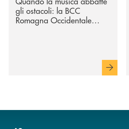
Quando la musica abbatte
gli ostacoli: la BCC
Romagna Occidentale
vicina al progetto N.O.I.