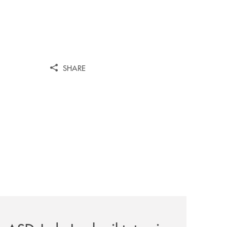
SHARE
omagna-occidentale-vicina-al-progetto-noi/
news/asd-judo-imola-il-tatami-che-include/