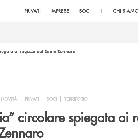
|
PRIVATI
IMPRESE
SOCI
CHI SIAM
iegata ai ragazzi del Sante Zennaro
NOVITÀ
PRIVATI
SOCI
TERRITORIO
a” circolare spiegata ai 
 Zennaro