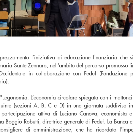
rezzamento l’iniziativa di educazione finanziaria che si
rimaria Sante Zennaro, nell'ambito del percorso promosso f
cidentale in collaborazione con Feduf (Fondazione p
io).
to "Legonomia. L’economia circolare spiegata con i mattonci
 quinte (sezioni A, B, C e D) in una giornata suddivisa in
a partecipazione attiva di Luciano Canova, economista 
a Boggio Robutti, direttrice generale di Feduf. La Banca e
onsigliere di amministrazione, che ha ricordato l’im