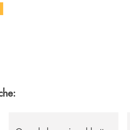
che:
vare-un-futuro/
/news/quando-la-musica-abbatte-gli-ostacoli-la-bcc-r
/