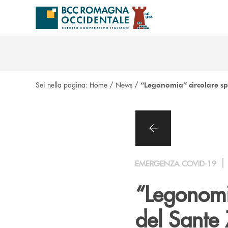
Salta al contenuto principale
Sei nella pagina:
Home
/
News
/
“Legonomia” circolare sp
EMERGENZA COVID-19
“Legonomi
del Sante