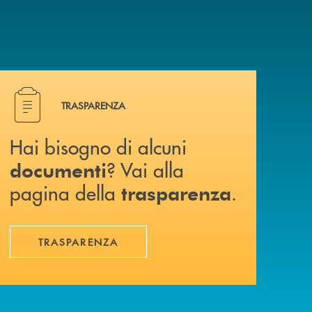
Hai bisogno di alcuni documenti ? Vai alla pagina della 
TRASPARENZA
Hai bisogno di alcuni
? Vai alla
documenti
pagina della
.
trasparenza
TRASPARENZA