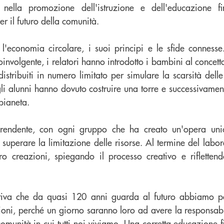
ella promozione dell'istruzione e dell'educazione f
r il futuro della comunità.
ra l'economia circolare, i suoi principi e le sfide conness
involgente, i relatori hanno introdotto i bambini al concetto
distribuiti in numero limitato per simulare la scarsità delle 
li alunni hanno dovuto costruire una torre e successivamen
pianeta.
orprendente, con ogni gruppo che ha creato un'opera un
 superare la limitazione delle risorse. Al termine del labor
o creazioni, spiegando il processo creativo e riflettendo
.
va che da quasi 120 anni guarda al futuro abbiamo pa
oni, perché un giorno saranno loro ad avere la responsabi
omunità in cui tutti noi viviamo. Una corretta educazione 