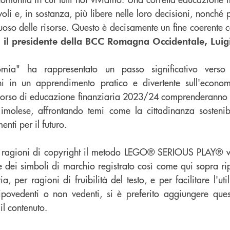
li e, in sostanza, più libere nelle loro decisioni, nonché p
oso delle risorse. Questo è decisamente un fine coerente co
il presidente della BCC Romagna Occidentale, Luigi
omia" ha rappresentato un passo significativo verso q
i in un apprendimento pratico e divertente sull'economi
corso di educazione finanziaria 2023/24 comprenderanno l
 imolese, affrontando temi come la cittadinanza sostenibi
enti per il futuro.
r ragioni di copyright il metodo LEGO® SERIOUS PLAY® v
e dei simboli di marchio registrato così come qui sopra rip
, per ragioni di fruibilità del testo, e per facilitare l'util
 ipovedenti o non vedenti, si è preferito aggiungere ques
 il contenuto.