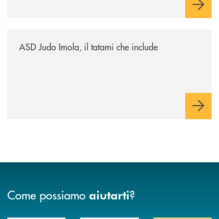
/news/asd-judo-imola-il-tatami-che-include/
ASD Judo Imola, il tatami che include
Come possiamo
?
aiutarti