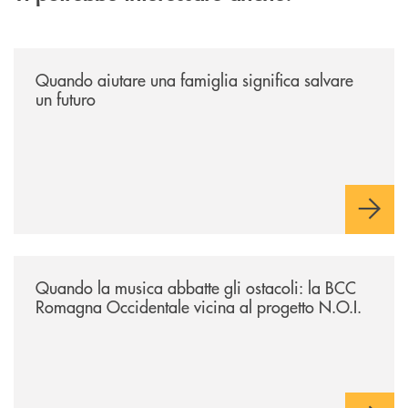
/news/quando-aiutare-una-famiglia-significa-salvare-un-futuro/
Quando aiutare una famiglia significa salvare
un futuro
/news/quando-la-musica-abbatte-gli-ostacoli-la-bcc-romagna-occidental
Quando la musica abbatte gli ostacoli: la BCC
Romagna Occidentale vicina al progetto N.O.I.