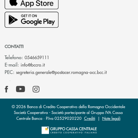
CONTATTI
Telefono:
0546659111
(si apre l’app di posta elettronica)
E-mail:
info@bccro.it
(si apre l’app 
PEC:
segreteria.generale@postacer.romagna-occ.bcc.it
© 2026 Banca di Credito Cooperativo della Romagna Occidentale
Società Cooperativa - Società partecipante al Gruppo IVA Cassa
Centrale Banca · P.Iva 02529020220
Crediti
|
Note legali