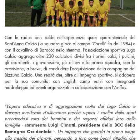
Con le radici ben salde nell’esperienza quasi quarantennale del
Sant’Anna Calcio (la squadra gioca al campo ‘Corelli’ fin dal 1984) e
con il cavallino di Baracca nello stemma, l’associazione sportiva Lugo
Calcio aggrega oltre 230 calciatori divisi fra i primi calci, i pulcini,
gli esordienti, i giovanissimi, gli allievi e la prima squadra, con la
previsione, a breve, di concludere l’acquisizione della compagine del
Bizzuno Calcio. Una realtà che, oltre all’impegno sportivo, si adopera
per la sua comunità, con English camp estivi con insegnanti
madrelingua ed eventi organizzati in collaborazione con l’Anffas.
“
L’opera educativa e di aggregazione svolta dal Lugo Calcio è
davvero meritevole d’attenzione perché supera i confini dello sport
prendendosi cura dei bambini e dei ragazzi affidati loro dalle
famiglie -
commenta Luigi Cimatti, presidente della BCC della
-. Un impegno che guarda in primo luogo
Romagna Occidentale
alla crescita dei giovani, pensando a loro come buoni cittadini che