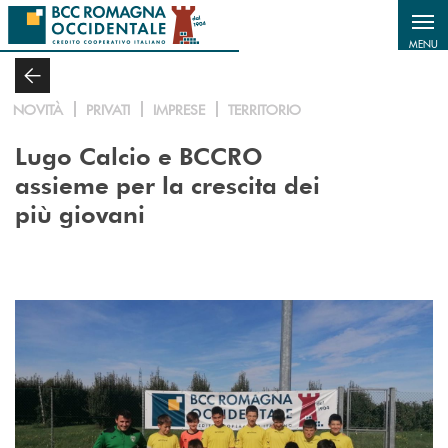
Salta al contenuto principale
MENU
NOVITÀ
PRIVATI
IMPRESE
TERRITORIO
Lugo Calcio e BCCRO
assieme per la crescita dei
più giovani