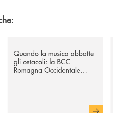
che:
vare-un-futuro/
/news/quando-la-musica-abbatte-gli-ostacoli-la-bcc-r
/
Quando la musica abbatte
gli ostacoli: la BCC
Romagna Occidentale
vicina al progetto N.O.I.