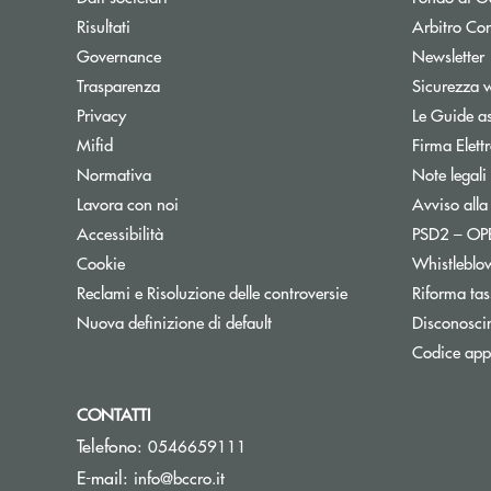
Apre una nuova finestra
Risultati
Arbitro Con
A
Governance
Newsletter
Trasparenza
Sicurezza 
Privacy
Le Guide as
Mifid
Firma Elet
Normativa
Note legali
Lavora con noi
Avviso alla
Accessibilità
PSD2 – O
Cookie
Whistleblo
Reclami e Risoluzione delle controversie
Riforma tas
Nuova definizione di default
Disconosci
Codice appa
CONTATTI
Telefono:
0546659111
(si apre l’app di posta elettronica)
E-mail:
info@bccro.it