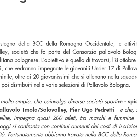
ostegno della BCC della Romagna Occidentale, le attivit
lley, società che fa parte del Consorzio pallavolo Bolog
itana bolognese. L’obiettivo è quello di trovarsi, l’8 ottobr
ti, che vedranno impegnate le giovanili Under 17 di Pallav
inile, oltre ai 20 giovanissimi che si allenano nella squa
poi distribuiti nelle varie selezioni di Pallavolo Bologna.
o molto ampio, che coinvolge diverse società sportiv
e -
spi
-
e che, 
Pallavolo Imola/Solovolley, Pier Ugo Pedretti
tellite, impegna quasi 200 atleti, tra maschi e femmine
oggi si confronta con continui aumenti dei costi di iscrizi
ività. Fortunatamente abbiamo trovato nella BCC della Rom