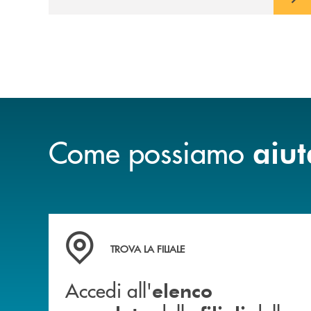
Come possiamo
aiut
Accedi all' elenco completo delle filiali della b
TROVA LA FILIALE
Accedi all'
elenco