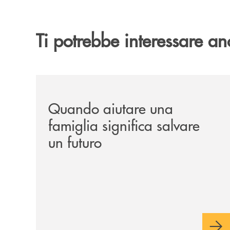
Ti potrebbe interessare an
/news/quando-aiutare-una-famiglia-significa-sal
Quando aiutare una
famiglia significa salvare
un futuro