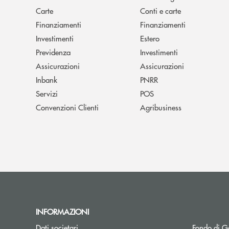
Carte
Conti e carte
Finanziamenti
Finanziamenti
Investimenti
Estero
Previdenza
Investimenti
Assicurazioni
Assicurazioni
Inbank
PNRR
Servizi
POS
Convenzioni Clienti
Agribusiness
INFORMAZIONI
Dati societari
Fondo di Ga