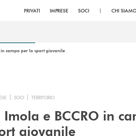
|
PRIVATI
IMPRESE
SOCI
CHI SIAM
in campo per lo sport giovanile
ESE
SOCI
TERRITORIO
o Imola e BCCRO in c
ort giovanile