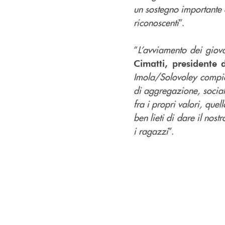
un sostegno importante 
riconoscenti
”.
“
L’avviamento dei giovan
Cimatti, presidente
Imola/Solovoley compie 
di aggregazione, social
fra i propri valori, qu
ben lieti di dare il nos
i ragazzi
”.