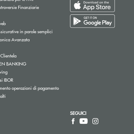
Apre una nuova finestra
troversie Finanziarie
pre una nuova finestra
web
sicurative in parole semplici
tronica Avanzata
 Clientela
Apre una nuova finestra
PEN BANKING
Apre una nuova finestra
wing
si IBOR
mento operazioni di pagamento
lti
SEGUICI