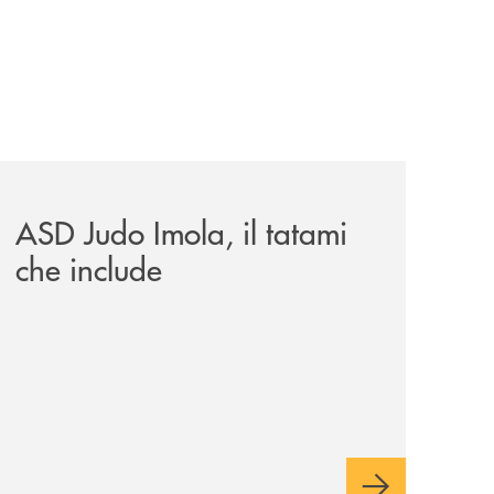
omagna-occidentale-vicina-al-progetto-noi/
news/asd-judo-imola-il-tatami-che-include/
ASD Judo Imola, il tatami
che include