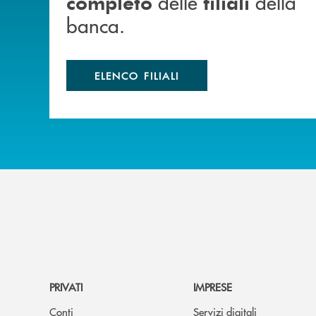
delle
della
completo
filiali
banca.
ELENCO FILIALI
PRIVATI
IMPRESE
Conti
Servizi digitali