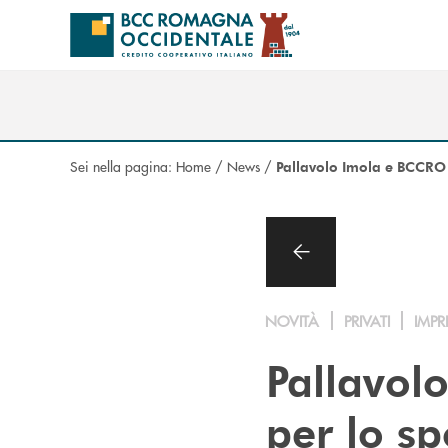
Salta al contenuto principale
Sei nella pagina:
Home
/
News
/
Pallavolo Imola e BCCRO 
NOVITÀ
PRIVATI
IMPR
Pallavol
per lo sp