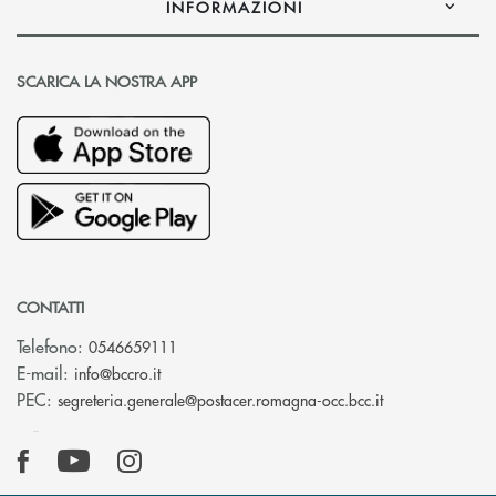
INFORMAZIONI
SCARICA LA NOSTRA APP
CONTATTI
Telefono:
0546659111
(si apre l’app di posta elettronica)
E-mail:
info@bccro.it
(si apre l’app 
PEC:
segreteria.generale@postacer.romagna-occ.bcc.it