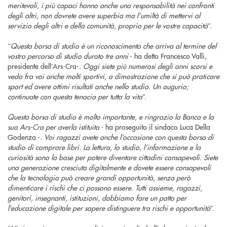
meritevoli, i più capaci hanno anche una responsabilità nei confronti
degli altri, non dovrete avere superbia ma l’umiltà di mettervi al
servizio degli altri e della comunità, proprio per le vostre capacità
”.
“
Questa borsa di studio è un riconoscimento che arriva al termine del
vostro percorso di studio durato tre anni
- ha detto Francesco Valli,
presidente dell’Ars-Cra-.
Oggi siete più numerosi degli anni scorsi e
vedo fra voi anche molti sportivi, a dimostrazione che si può praticare
sport ed avere ottimi risultati anche nello studio. Un augurio;
continuate con questa tenacia per tutta la vita
”.
Questa borsa di studio è molto importante, e ringrazio la Banca e la
sua Ars-Cra per averla istituita
- ha proseguito il sindaco Luca Della
Godenza -.
Voi ragazzi avete anche l’occasione con questa borsa di
studio di comprare libri. La lettura, lo studio, l’informazione e la
curiosità sono la base per potere diventare cittadini consapevoli. Siete
una generazione cresciuta digitalmente e dovete essere consapevoli
che la tecnologia può creare grandi opportunità, senza però
dimenticare i rischi che ci possono essere. Tutti assieme, ragazzi,
genitori, insegnanti, istituzioni, dobbiamo fare un patto per
l’educazione digitale per sapere distinguere tra rischi e opportunità
”.