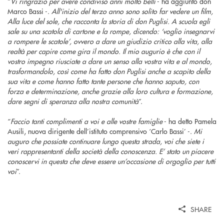
“
Vi ringrazio per avere condiviso anni molto belli
- ha aggiunto don
Marco Bassi -.
All'inizio del terzo anno sono solito far vedere un film,
Alla luce del sole, che racconta la storia di don Puglisi. A scuola egli
sale su una scatola di cartone e la rompe, dicendo: ‘voglio insegnarvi
a rompere le scatole’, ovvero a dare un giudizio critico alla vita, alla
realtà per capire come gira il mondo. Il mio augurio è che con il
vostro impegno riusciate a dare un senso alla vostra vita e al mondo,
trasformandolo, così come ha fatto don Puglisi anche a scapito della
sua vita e come hanno fatto tante persone che hanno saputo, con
forza e determinazione, anche grazie alla loro cultura e formazione,
dare segni di speranza alla nostra comunità
”.
“
Faccio tanti complimenti a voi e alle vostre famiglie
- ha detto Pamela
Ausili, nuova dirigente dell’istituto comprensivo ‘Carlo Bassi’ -.
Mi
auguro che possiate continuare lungo questa strada, voi che siete i
veri rappresentanti della società della conoscenza. E’ stato un piacere
conoscervi in questa che deve essere un’occasione di orgoglio per tutti
voi
”.
SHARE