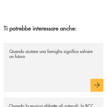
Ti potrebbe interessare anche:
/news/quando-aiutare-una-famiglia-significa-salvare-un-futuro/
Quando aiutare una famiglia significa salvare
un futuro
/news/quando-la-musica-abbatte-gli-ostacoli-la-bcc-romagna-occidental
Quando la musica abbatte gli ostacoli: la BCC