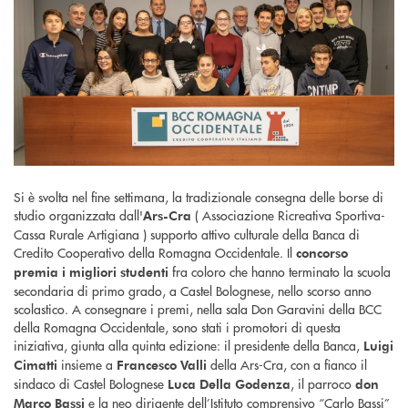
Si è svolta nel fine settimana, la tradizionale consegna delle borse di
studio organizzata dall'
( Associazione Ricreativa Sportiva-
Ars-Cra
Cassa Rurale Artigiana ) supporto attivo culturale della Banca di
Credito Cooperativo della Romagna Occidentale. Il
concorso
fra coloro che hanno terminato la scuola
premia i migliori studenti
secondaria di primo grado, a Castel Bolognese, nello scorso anno
scolastico. A consegnare i premi, nella sala Don Garavini della BCC
della Romagna Occidentale, sono stati i promotori di questa
iniziativa, giunta alla quinta edizione: il presidente della Banca,
Luigi
insieme a
della Ars-Cra, con a fianco il
Cimatti
Francesco Valli
sindaco di Castel Bolognese
, il parroco
Luca Della Godenza
don
e la neo dirigente dell’Istituto comprensivo “Carlo Bassi”
Marco Bassi