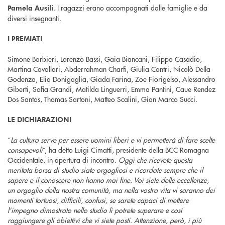
. I ragazzi erano accompagnati dalle famiglie e da
Pamela Ausili
diversi insegnanti.
I PREMIATI
Simone Barbieri, Lorenzo Bassi, Gaia Biancani, Filippo Casadio,
Martina Cavallari, Abderrahman Charfi, Giulia Contri, Nicolò Della
Godenza, Elia Donigaglia, Giada Farina, Zoe Fiorigelso, Alessandro
Giberti, Sofia Grandi, Matilda Linguerri, Emma Pantini, Caue Rendez
Dos Santos, Thomas Sartoni, Matteo Scalini, Gian Marco Succi.
LE DICHIARAZIONI
“
La cultura serve per essere uomini liberi e vi permetterà di fare scelte
consapevoli
”, ha detto Luigi Cimatti, presidente della BCC Romagna
Occidentale, in apertura di incontro.
Oggi che ricevete questa
meritata borsa di studio siate orgogliosi e ricordate sempre che il
sapere e il conoscere non hanno mai fine. Voi siete delle eccellenze,
un orgoglio della nostra comunità, ma nella vostra vita vi saranno dei
momenti tortuosi, difficili, confusi, se sarete capaci di mettere
l’impegno dimostrato nello studio li potrete superare e così
raggiungere gli obiettivi che vi siete posti. Attenzione, però, i più