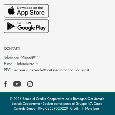
CONTATTI
Telefono:
0546659111
(si apre l’app di posta elettronica)
E-mail:
info@bccro.it
(si apre l’app 
PEC:
segreteria.generale@postacer.romagna-occ.bcc.it
© 2026 Banca di Credito Cooperativo della Romagna Occidentale
Società Cooperativa - Società partecipante al Gruppo IVA Cassa
Centrale Banca · P.Iva 02529020220
Crediti
|
Note legali