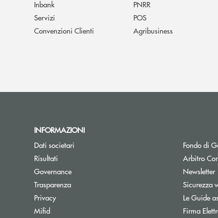
Inbank
PNRR
Servizi
POS
Convenzioni Clienti
Agribusiness
INFORMAZIONI
Dati societari
Fondo di Ga
Apre una nuova finestra
Risultati
Arbitro Con
A
Governance
Newsletter
Trasparenza
Sicurezza 
Privacy
Le Guide as
Mifid
Firma Elet