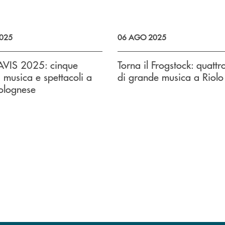
025
06 AGO 2025
 AVIS 2025: cinque
Torna il Frogstock: quattr
i musica e spettacoli a
di grande musica a Riolo
olognese
uccessivo