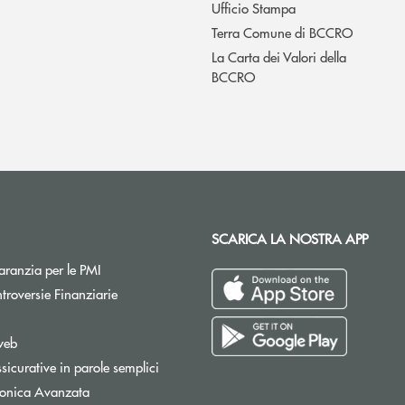
Ufficio Stampa
Terra Comune di BCCRO
La Carta dei Valori della
BCCRO
SCARICA LA NOSTRA APP
Apre una nuova finestra
ranzia per le PMI
Apre una nuova finestra
troversie Finanziarie
pre una nuova finestra
web
sicurative in parole semplici
tronica Avanzata