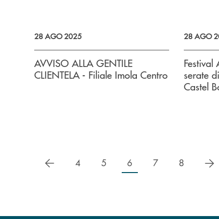
28 AGO 2025
28 AGO 2
AVVISO ALLA GENTILE
Festival
CLIENTELA - Filiale Imola Centro
serate d
Castel B
precedente
s
4
5
6
7
8