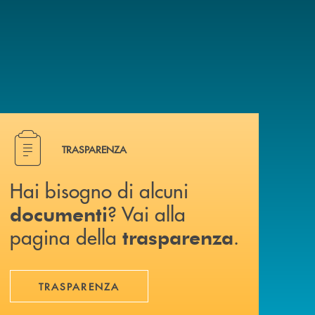
Hai bisogno di alcuni documenti ? Vai alla pagina della 
TRASPARENZA
Hai bisogno di alcuni
? Vai alla
documenti
pagina della
.
trasparenza
TRASPARENZA