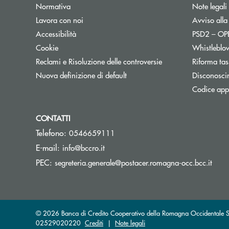
Normativa
Note legali
Lavora con noi
Avviso alla
Accessibilità
PSD2 – O
Cookie
Whistleblo
Reclami e Risoluzione delle controversie
Riforma tas
Nuova definizione di default
Disconosci
Codice appa
CONTATTI
Telefono:
0546659111
(si apre l’app di posta elettronica)
E-mail:
info@bccro.it
(si a
PEC:
segreteria.generale@postacer.romagna-occ.bcc.it
© 2026 Banca di Credito Cooperativo della Romagna Occidentale Soc
02529020220
Crediti
|
Note legali