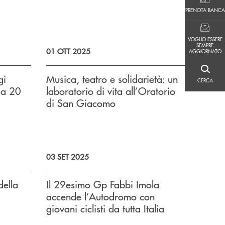
PRENOTA BANCA
PRENOTA BANCA
VOGLIO ESSERE SEMPRE AGGIORNATO
VOGLIO ESSERE
SEMPRE
01 OTT 2025
AGGIORNATO
CERCA
gi
Musica, teatro e solidarietà: un
CERCA
ia 20
laboratorio di vita all’Oratorio
di San Giacomo
03 SET 2025
della
Il 29esimo Gp Fabbi Imola
accende l’Autodromo con
giovani ciclisti da tutta Italia