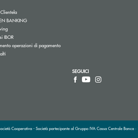
 Clientela
Apre una nuova finestra
PEN BANKING
Apre una nuova finestra
wing
si IBOR
mento operazioni di pagamento
lti
SEGUICI
pre l’app di posta elettronica)
ietà Cooperativa - Società partecipante al Gruppo IVA Cassa Centrale Banca · P