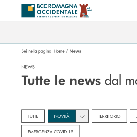
Salta al contenuto principale
Sei nella pagina:
Home
/
News
NEWS
dal m
Tutte le news
Toggle subcategories dropd
TUTTE
NOVITÀ
TERRITORIO
EMERGENZA COVID-19