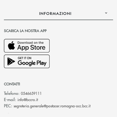
INFORMAZIONI
SCARICA LA NOSTRA APP
CONTATTI
Telefono:
0546659111
(si apre l’app di posta elettronica)
E-mail:
info@bccro.it
(si apre l’app 
PEC:
segreteria.generale@postacer.romagna-occ.bcc.it